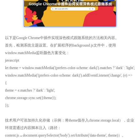
以下是Google Chrome中插件实现深色模式跟随系统的方法相关内容。
首先，检测系统主题设置。在扩展程序的background.js文件中，使用
window.matchMedia监听颜色方案变化：
javascript
let theme = window.matchMedia('(prefers-color-scheme: dark)').matches ? 'dark' : 'light';
window.matchMedia('(prefers-color-scheme: dark)').addEventListener('change', (e) =>
{
theme = e.matches ? 'dark' : 'light';
chrome.storage.sync.set({theme});
});
技术用户可添加持久化存储（示例：将theme值存入chrome.storage.local），企业
环境需通过内容脚本注入（路径：
content.js→document.querySelector('body').setAttribute('data-theme', theme)）。