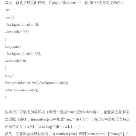
其次，修改扩展页面样式。在popup.或options.中，使用CSS变量定义颜色：
css
:root {
--background-color: fff;
--text-color: 000;
}
body.dark {
--background-color: 333;
--text-color: fff;
}
body {
background-color: var(--background-color);
color: var(--text-color);
}
技术用户可动态加载样式（示例：根据theme值添加dark类），企业需注意多语
言适配（路径：在manifest.json中配置"lang":"zh-CN"），在CSS中添加语言特定
的颜色定义（示例：[data-lang="zh"] .dark { ... }）。
然后，同步浏览器默认设置。在manifest.json中声明"permissions": ["storage"], 在