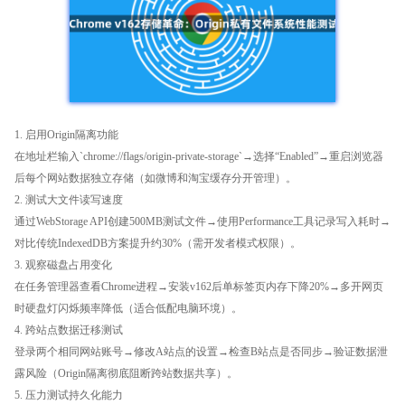
1. 启用Origin隔离功能
在地址栏输入`chrome://flags/origin-private-storage`→选择“Enabled”→重启浏览器
后每个网站数据独立存储（如微博和淘宝缓存分开管理）。
2. 测试大文件读写速度
通过WebStorage API创建500MB测试文件→使用Performance工具记录写入耗时→
对比传统IndexedDB方案提升约30%（需开发者模式权限）。
3. 观察磁盘占用变化
在任务管理器查看Chrome进程→安装v162后单标签页内存下降20%→多开网页
时硬盘灯闪烁频率降低（适合低配电脑环境）。
4. 跨站点数据迁移测试
登录两个相同网站账号→修改A站点的设置→检查B站点是否同步→验证数据泄
露风险（Origin隔离彻底阻断跨站数据共享）。
5. 压力测试持久化能力