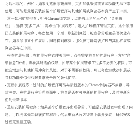
之后出现的。例如，如果浏览器频繁崩溃、页面加载缓慢或某些功能无法正常
使用，可能是最近安装的某个扩展程序与其他扩展或浏览器本身产生了冲突。
- 逐一禁用扩展排查：打开Chrome浏览器，点击右上角的三个点（菜单按
钮），选择“更多工具”，再点击“扩展程序”，进入扩展程序管理页面。逐个禁用
已安装的扩展程序，每次禁用一个后，刷新浏览器，检查异常现象是否仍然存
在。如果禁用某个扩展后，问题得到解决，那么很可能是该扩展与其他扩展或
浏览器存在冲突。
- 检查扩展权限：在扩展程序管理页面中，点击需要检查的扩展程序下方的“详
细信息”按钮，查看其所需的权限。如果某个扩展请求了过多不必要的权限，可
能会增加与其他扩展冲突的风险。对于不需要的权限，可以考虑卸载该扩展或
寻找功能类似但权限要求更合理的替代扩展。
- 更新扩展程序：过时的扩展程序可能与最新版本的Chrome浏览器不兼容，导
致冲突。在扩展程序管理页面中，检查是否有可更新的扩展程序，及时更新它
们到最新版本。
- 重新安装扩展程序：如果某个扩展程序出现异常，可能是安装过程中出现了问
题。可以尝试先卸载该扩展程序，然后重新从官方渠道下载并安装，确保安装
过程完整且正确。