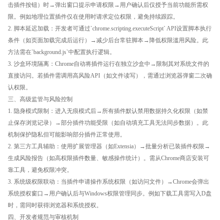
击插件按钮）时→弹出窗口提示申请权限→用户确认后仅授予当前功能所需权
限。例如地理位置插件仅在使用时请求定位权限，避免持续跟踪。
2. 脚本延迟加载：开发者可通过`chrome.scripting.executeScript` API设置脚本执行
条件（如页面加载完成后运行）→减少后台常驻脚本→降低权限滥用风险。此
方法需在`background.js`中配置执行逻辑。
3. 沙盒环境隔离：Chrome自动将插件运行在独立沙盒中→限制其对系统文件的
直接访问。若插件需调用高风险API（如文件读写），需通过浏览器弹窗二次确
认权限。
三、高级监管与风险控制
1. 隐身模式限制：进入无痕模式后→所有插件默认禁用数据持久化权限（如禁
止保存浏览记录）→部分插件功能受限（如自动填充工具无法同步数据）。此
机制保护隐私但可能影响部分插件正常使用。
2. 第三方工具辅助：使用扩展管理器（如Extensia）→批量分析已装插件权限→
生成风险报告（如高权限插件数量、敏感操作统计）。需从Chrome商店安装可
靠工具，避免权限冲突。
3. 系统级权限联动：当插件申请操作系统权限（如访问文件）→Chrome会弹出
系统授权窗口→用户确认后与Windows权限管理同步。例如下载工具需写入D盘
时，需同时获得浏览器和系统授权。
四、开发者规范与审核机制