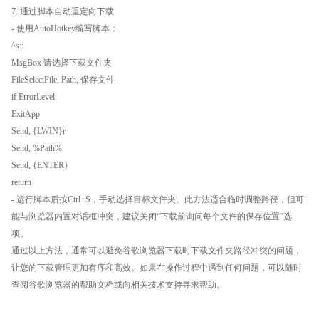
7. 通过脚本自动重定向下载
- 使用AutoHotkey编写脚本：
^s::
MsgBox 请选择下载文件夹
FileSelectFile, Path, 保存文件
if ErrorLevel
ExitApp
Send, {LWIN}r
Send, %Path%
Send, {ENTER}
return
- 运行脚本后按Ctrl+S，手动选择目标文件夹。此方法适合临时调整路径，但可
能与浏览器内置对话框冲突，建议关闭“下载前询问每个文件的保存位置”选
项。
通过以上方法，通常可以避免谷歌浏览器下载时下载文件夹路径冲突的问题，
让您的下载管理更加有序和高效。如果在操作过程中遇到任何问题，可以随时
查阅谷歌浏览器的帮助文档或向相关技术支持寻求帮助。