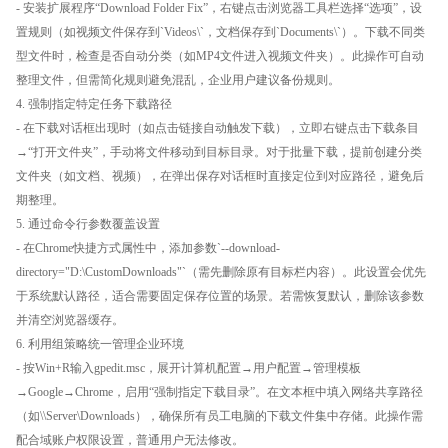
- 安装扩展程序“Download Folder Fix”，右键点击浏览器工具栏选择“选项”，设
置规则（如视频文件保存到`Videos\`，文档保存到`Documents\`）。下载不同类
型文件时，检查是否自动分类（如MP4文件进入视频文件夹）。此操作可自动
整理文件，但需简化规则避免混乱，企业用户建议备份规则。
4. 强制指定特定任务下载路径
- 在下载对话框出现时（如点击链接自动触发下载），立即右键点击下载条目
→“打开文件夹”，手动将文件移动到目标目录。对于批量下载，提前创建分类
文件夹（如文档、视频），在弹出保存对话框时直接定位到对应路径，避免后
期整理。
5. 通过命令行参数覆盖设置
- 在Chrome快捷方式属性中，添加参数`--download-
directory="D:\CustomDownloads"`（需先删除原有目标栏内容）。此设置会优先
于系统默认路径，适合需要固定保存位置的场景。若需恢复默认，删除该参数
并清空浏览器缓存。
6. 利用组策略统一管理企业环境
- 按Win+R输入gpedit.msc，展开计算机配置→用户配置→管理模板
→Google→Chrome，启用“强制指定下载目录”。在文本框中填入网络共享路径
（如\\Server\Downloads），确保所有员工电脑的下载文件集中存储。此操作需
配合域账户权限设置，普通用户无法修改。