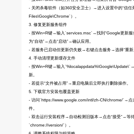
- 关闭杀毒软件（如360安全卫士）→进入设置中的“信任列表”
Files\Google\Chrome`）。
3. 修复更新服务组件
- 按Win+R键→输入`services.msc`→找到“Google
为“自动”→点击“启动”→确认应用。
- 若服务已启动但更新仍失败→右键点击服务→选择“重新
4. 手动清理更新缓存文件
- 按Win+R键→输入`%localappdata%\Google
新。
- 若提示“文件被占用”→重启电脑后立即执行删除操作。
5. 下载官方安装包覆盖更新
- 访问`https://www.google.com/intl/zh-CN/c
件。
- 双击运行安装程序→自动检测旧版本→点击“接受”→
`chrome://version/`）。
6. 调整系统权限与组策略