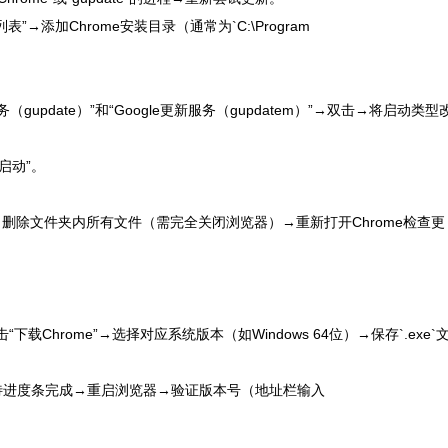
→添加Chrome安装目录（通常为`C:\Program
更新服务（gupdate）”和“Google更新服务（gupdatem）”→双击→将启动类型
启动”。
\Update\`→删除文件夹内所有文件（需完全关闭浏览器）→重新打开Chrome检查更
hrome/`→点击“下载Chrome”→选择对应系统版本（如Windows 64位）→保存`.exe`
等待进度条完成→重启浏览器→验证版本号（地址栏输入