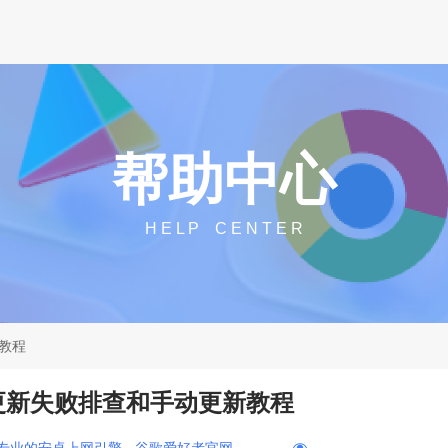
帮助中心
H E L P C E N T E R
教程
更新失败排查和手动更新教程