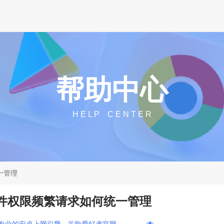
帮助中心
H E L P C E N T E R
一管理
插件权限频繁请求如何统一管理