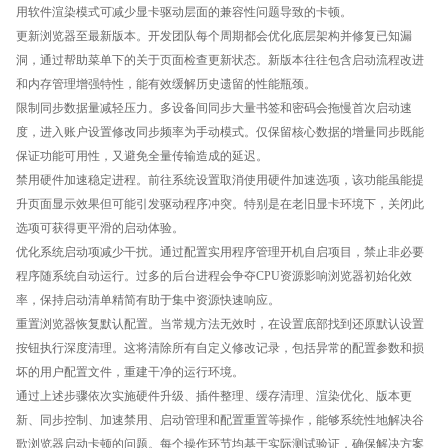
用软件渲染模式可减少显卡驱动层面的兼容性问题导致的卡顿。
更新浏览器至最新版本。开发团队每个周期都会优化底层架构并修复已知漏
洞，通过帮助菜单下的关于页面检查更新状态。新版本往往包含启动流程改进
和内存管理增强特性，能有效缓解历史遗留的性能瓶颈。
限制同步数据量减轻压力。多设备间同步大量书签和密码会拖慢首次启动速
度，进入账户设置修改同步频率为手动模式。仅保留核心数据的增量同步既能
保证功能可用性，又避免全量传输造成的延迟。
禁用硬件加速稳定进程。前往系统设置取消使用硬件加速选项，该功能虽能提
升页面显示效果但可能引发驱动程序冲突。特别是在老旧显卡环境下，关闭此
选项可获得更平滑的启动体验。
优化系统启动项减少干扰。通过配置实用程序管理开机自启项目，禁止非必要
程序随系统自动运行。过多的后台进程会争夺CPU资源影响浏览器初始化效
率，保持启动清单精简有助于集中资源快速响应。
重置浏览器恢复默认配置。当常规方法无效时，在设置底部找到还原默认设置
按钮执行深度清理。这将清除所有自定义修改记录，包括异常的配置参数和损
坏的用户配置文件，重建干净的运行环境。
通过上述步骤依次实施硬件升级、插件整理、缓存清理、渲染优化、版本更
新、同步控制、加速禁用、启动管理和配置重置等操作，能够系统性地解决谷
歌浏览器启动卡顿的问题。每个操作环节均基于实际测试验证，确保解决方案