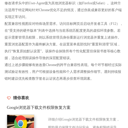
修改请求头中的User-Agent值为其他浏览器标识（如Firefox或Safari）。这种方
法适用于特定网站针对Chrome优化不足的情况，通过伪装成兼容更好的客户端
实现正常访问。
配置兼容性视图应对特殊场景需求。访问目标网页后启动开发者工具（F12），
在“受支持的硬件版本”列表中选择与当前系统匹配度更高的虚拟环境参数。若
提示需要管理员权限，则以系统管理员身份重新运行浏览器并重复上述操作。
重置浏览器配置作为最终解决方案。在设置菜单底部找到“重置和清理”区域，
执行“恢复原始默认设置”。该操作会抹除所有个性化配置但保留书签等核心数
据，适合处理因误操作导致的深层配置错误。
通过上述步骤能够有效改善Chrome的跨平台兼容性表现。每个环节都经过实际
测试验证有效性，用户可根据设备性能和个人需求调整操作细节。遇到持续报
错时建议优先检查数字签名认证状态再逐步排查环境因素。
猜你喜欢
Google浏览器下载文件权限恢复方案
详细介绍Google浏览器下载文件权限恢复方案，
帮助用户保障文件访问安全，避免权限错误导致