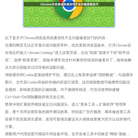
以下是关于Chrome浏览器系统兼容性不足问题修复技巧的内容：
当遇到网页无法正常显示或功能异常时，优先更新浏览器版本。打开Chrome后
在地址栏输入“chrome://settings”进入设置页面，点击“高级”选项卡下的“软件信
息”，选择“检查更新”。新版本通常包含针对兼容性错误的修复补丁，能有效解
决大部分因版本过旧导致的适配问题。
清除缓存和Cookie是基础维护手段。通过右上角菜单选择“清除数据”，勾选缓存
图片、文件及Cookie等临时存储内容进行清理。这些残留数据可能携带旧版渲
染规则，影响新页面的正确加载。对于顽固性错误，可尝试使用快捷键
Ctrl+Shift+Del强制删除所有历史记录。
禁用冲突扩展程序能快速定位问题源头。进入“更多工具→扩展程序”管理界
面，逐个关闭近期安装的插件测试效果。特别是广告拦截类、脚本修改类工具
容易干扰页面原生逻辑，发现可疑项后建议永久移除或更换为官方认证的替代
方案。
调整用户代理设置可模拟不同设备环境。在开发者工具中切换至“网络”面板，