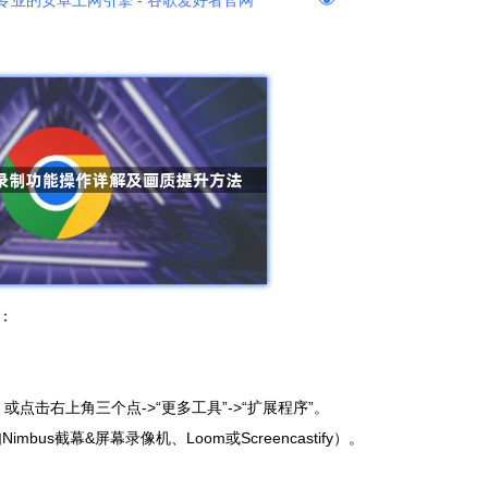
专业的安卓上网引擎 - 谷歌爱好者官网
：
/`页面，或点击右上角三个点->“更多工具”->“扩展程序”。
bus截幕&屏幕录像机、Loom或Screencastify）。