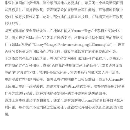
排查扩展间的冲突情况。逐个禁用其他非必要插件，每关闭一个就刷新页面测
试目标插件功能是否恢复。若发现某款扩展导致兼容性问题，可选择卸载该冲
突软件或寻找替代方案。此外，部分插件提供重置按钮，在详情页点击可恢复
默认配置。
调整浏览器的安全策略设置。在地址栏输入`chrome://flags/`搜索相关实验性功
能，例如开启对Manifest V2版本扩展的支持。根据设备类型创建对应的策略文
件（如Mac系统的`/Library/Managed Preferences/com.google.Chrome.plist`），设置
合适的参数值允许旧版插件继续运行。修改完成后重启浏览器使配置生效。
手动添加信任站点到白名单。当访问特定网页时出现插件拦截提示，点击地址
栏右侧的红色叉号图标，选择“始终允许使用该网站上的插件”。或者通过设置
中的“内容设置”区域，管理例外情况列表，将需要放行的域名加入许可清单。
重新安装存在问题的插件。先将原有扩展拖拽至回收站卸载，随后从Chrome网
上应用店重新下载安装包。若是本地保存的.crx格式文件，需右键选择用浏览器
打开方式进行安装。这种方法能修复损坏的文件结构和缺失的组件。
通过上述步骤逐步排查和修复，通常可以有效解决Chrome浏览器插件自动禁用
的问题。每个操作环节均经过实际验证，建议按顺序耐心调试直至达成理想效
果。