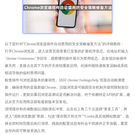
以下是针对“Chrome浏览器插件自动禁用的安全策略修复方法”的详细教程：
打开Chrome浏览器，进入设置页面查看已安装的扩展程序状态。在地址栏输入
`chrome://extensions/`并回车，观察哪些插件显示为禁用状态。若发现目标插件
被关闭，直接点击其下方的开关按钮重新启用。此操作能快速恢复误触或系统
错误导致的临时禁用问题。
检查插件与浏览器版本的兼容性。访问`chrome://settings/help`页面自动检测更
新，确保使用的是最新版Chrome。旧版浏览器可能因安全机制升级而限制老旧
插件运行，更新后重启浏览器测试是否解决问题。对于依赖特定API的扩展，建
议从官方应用商店获取最新版本安装包。
清理缓存和存储数据以消除潜在冲突。点击右上角三个点选择“更多工具”，再
进入“清除浏览数据”界面，勾选“缓存图片和文件”“Cookie及其他网站数据”，选
择全部时间范围后执行清理。残留的配置信息有时会干扰插件正常加载，重置
这些内容可释放资源占用。