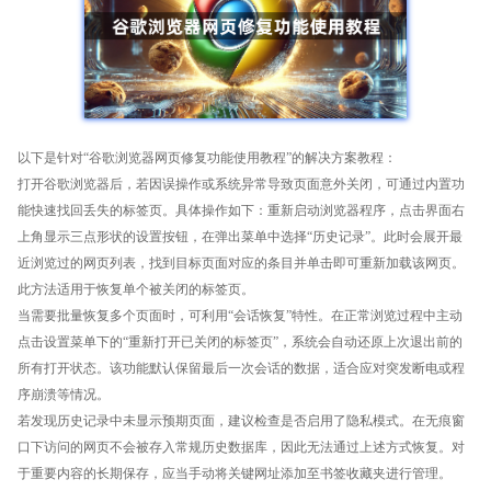
以下是针对“谷歌浏览器网页修复功能使用教程”的解决方案教程：
打开谷歌浏览器后，若因误操作或系统异常导致页面意外关闭，可通过内置功
能快速找回丢失的标签页。具体操作如下：重新启动浏览器程序，点击界面右
上角显示三点形状的设置按钮，在弹出菜单中选择“历史记录”。此时会展开最
近浏览过的网页列表，找到目标页面对应的条目并单击即可重新加载该网页。
此方法适用于恢复单个被关闭的标签页。
当需要批量恢复多个页面时，可利用“会话恢复”特性。在正常浏览过程中主动
点击设置菜单下的“重新打开已关闭的标签页”，系统会自动还原上次退出前的
所有打开状态。该功能默认保留最后一次会话的数据，适合应对突发断电或程
序崩溃等情况。
若发现历史记录中未显示预期页面，建议检查是否启用了隐私模式。在无痕窗
口下访问的网页不会被存入常规历史数据库，因此无法通过上述方式恢复。对
于重要内容的长期保存，应当手动将关键网址添加至书签收藏夹进行管理。