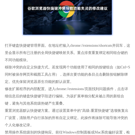
打开键盘快捷键管理界面。在地址栏输入chrome://extensions/shortcuts并回车，这
里会显示所有已注册的全局快捷键映射关系。重点排查重复绑定相同组合键的
不同功能模块。
移除冲突的自定义快捷方式。若发现两个功能使用了相同的按键组合（如Ctrl+S
同时被保存网页和截图工具占用），选择次要功能的条目点击删除按钮解除绑
定。优先保留浏览器原生功能的默认设置。
修改扩展程序的内部配置。进入chrome://extensions/页面找到问题插件，点击详
细信息后的键盘快捷键字段进行编辑。为该扩展单独分配未被占用的新组合
键，避免与其他系统级热键产生重叠。
重置浏览器默认快捷键方案。通过设置菜单中的“高级-重置快捷键”选项恢复出
厂设置，清除用户自行添加的所有自定义绑定。此操作将抹除可能导致冲突的
个人化修改记录。
禁用操作系统级别的快捷响应。前往Windows控制面板或Mac系统偏好设置，检