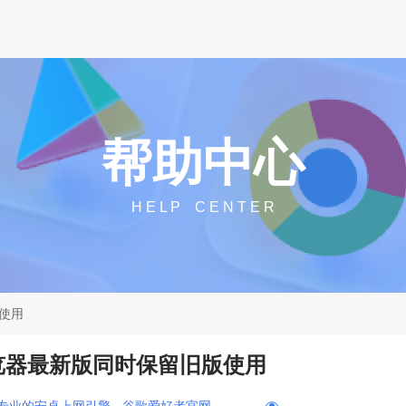
帮助中心
H E L P C E N T E R
使用
览器最新版同时保留旧版使用