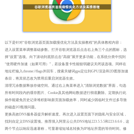
以下是针对“谷歌浏览器页面加载慢优化方法及实操教程”的具体教程内容：
进入设置菜单调整基础参数。打开谷歌浏览器后点击右上角三个点的图标，选
择“设置”选项。向下滚动到底部点击“高级”展开更多功能，在系统分类中找到
“使用硬件加速（如果可用）”，若设备显卡性能较弱建议关闭该选项。同样在
地址栏输入chrome://flags并回车，搜索关键词gpu定位到GPU渲染和2D图形加速
条目，将其状态改为禁用后重启浏览器生效。
清理冗余数据释放存储空间。通过右上角菜单进入“清除浏览数据”界面，勾选
所有时间段内的缓存图片、Cookie及其他网站数据进行彻底删除。定期执行此
操作能避免历史记录堆积影响新页面加载效率，同时减少因临时文件过多导致
的磁盘I/O瓶颈问题。
更换高效DNS服务器提升解析速度。再次进入设置页面下的隐私与安全区域，
找到自定义DNS设置项。推荐填入阿里云公共DNS地址223.5.5.5和223.6.6.6，这
两个节点以响应迅速著称，可显著缩短域名转换为IP地址所需的等待时间。修