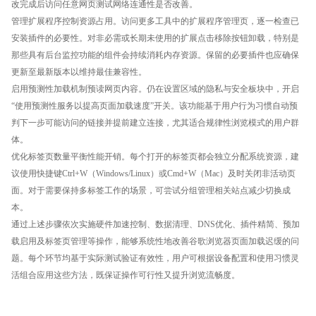
改完成后访问任意网页测试网络连通性是否改善。
管理扩展程序控制资源占用。访问更多工具中的扩展程序管理页，逐一检查已
安装插件的必要性。对非必需或长期未使用的扩展点击移除按钮卸载，特别是
那些具有后台监控功能的组件会持续消耗内存资源。保留的必要插件也应确保
更新至最新版本以维持最佳兼容性。
启用预测性加载机制预读网页内容。仍在设置区域的隐私与安全板块中，开启
“使用预测性服务以提高页面加载速度”开关。该功能基于用户行为习惯自动预
判下一步可能访问的链接并提前建立连接，尤其适合规律性浏览模式的用户群
体。
优化标签页数量平衡性能开销。每个打开的标签页都会独立分配系统资源，建
议使用快捷键Ctrl+W（Windows/Linux）或Cmd+W（Mac）及时关闭非活动页
面。对于需要保持多标签工作的场景，可尝试分组管理相关站点减少切换成
本。
通过上述步骤依次实施硬件加速控制、数据清理、DNS优化、插件精简、预加
载启用及标签页管理等操作，能够系统性地改善谷歌浏览器页面加载迟缓的问
题。每个环节均基于实际测试验证有效性，用户可根据设备配置和使用习惯灵
活组合应用这些方法，既保证操作可行性又提升浏览流畅度。