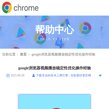
帮助中心
H E L P C E N T E R
当前位置：
首页
> google浏览器视频播放稳定性优化操作经验
google浏览器视频播放稳定性优化操作经验
2025-09-28
下载专业的安卓上网引擎 - 谷歌爱好者官网