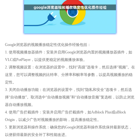
Google浏览器的视频播放稳定性优化操作经验包括：
1. 使用视频播放器插件：安装并启用Google浏览器内置的视频播放器插件，如
VLC或PotPlayer，以提供更稳定的视频播放体验。
2. 调整视频设置：在浏览器的设置中，找到“高级”选项卡，然后选择“视频”。在
这里，您可以调整视频的比特率、分辨率和帧率等参数，以提高视频播放的稳
定性。
3. 关闭自动播放功能：在浏览器的设置中，找到“隐私和安全”选项卡，然后选
择“自动播放”。取消选中“自动播放视频”和“自动播放音频”复选框，以防止浏览
器自动播放视频。
4. 使用广告拦截插件：安装并启用广告拦截插件，如Adblock Plus或uBlock
Origin，以减少广告对视频播放的影响，提高播放稳定性。
5. 更新浏览器和操作系统：确保您的Google浏览器和操作系统保持最新状态，
以便获得最新的安全补丁和性能改进。