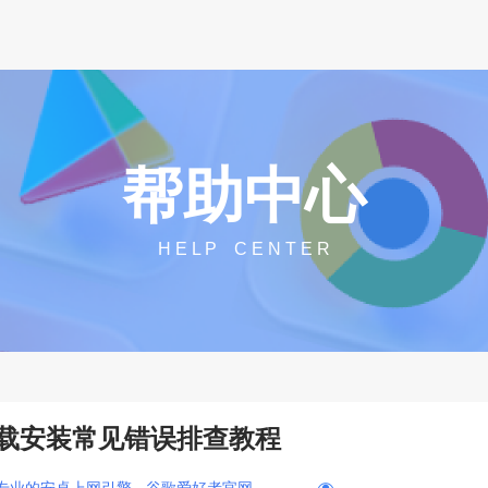
帮助中心
H E L P C E N T E R
载安装常见错误排查教程