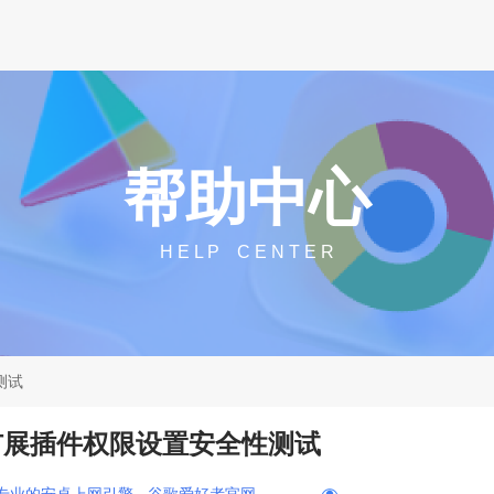
帮助中心
H E L P C E N T E R
测试
器扩展插件权限设置安全性测试