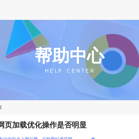
帮助中心
H E L P C E N T E R
显
览器网页加载优化操作是否明显