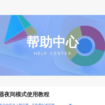
帮助中心
H E L P C E N T E R
器夜间模式使用教程