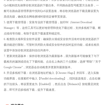
QoS规则优先保障谷歌浏览器的下载任务。不同路由器型号配置方法各异，一
般可在路由器管理界面中找到QoS设置选项，将谷歌浏览器的下载流量设置为
高优先级，确保其在网络拥堵时获得足够带宽资源。
5. 使用下载管理器：安装专业的下载管理器，如IDM（Internet Download
Manager）等，这些工具可以更好地管理和优化下载过程，支持多线程下载、断
点续传等功能，有助于提高下载速度和稳定性。
6. 检查防火墙和安全软件设置：确保防火墙或安全软件没有对谷歌浏览器的下
载功能进行限制，可暂时关闭防火墙或安全软件的实时监控功能，或者在相关
设置中添加谷歌浏览器到信任列表中。
7. 更新浏览器版本：保持谷歌浏览器为最新版本，因为新版本可能修复了与下
载相关的漏洞或优化了下载性能。点击右上角的三个点图标，选择“帮助”-“关于
Google Chrome”，浏览器会自动检查并更新到最新版本。
8. 开启多线程下载：在浏览器地址栏输入【Chrome://flags】并回车，进入实验
功能界面，在搜索栏中输入【Parallel downloading】，找到该选项后，点击右侧
的下拉箭头，将设置更改为【Enabled】，然后点击【Relaunch】按钮重启浏览
器，即可开启多线程下载，提升下载速度。