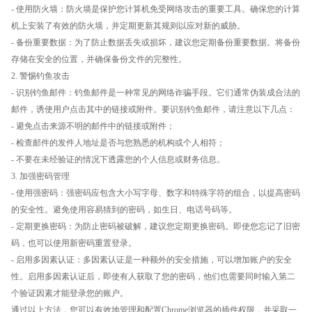
- 使用防火墙：防火墙是保护您计算机免受网络攻击的重要工具。确保您的计算
机上安装了有效的防火墙，并定期更新其规则以应对新的威胁。
- 备份重要数据：为了防止数据丢失或损坏，建议您定期备份重要数据。将备份
存储在安全的位置，并确保备份文件的完整性。
2. 警惕钓鱼攻击
- 识别钓鱼邮件：钓鱼邮件是一种常见的网络诈骗手段。它们通常伪装成合法的
邮件，诱使用户点击其中的链接或附件。要识别钓鱼邮件，请注意以下几点：
- 避免点击来源不明的邮件中的链接或附件；
- 检查邮件的发件人地址是否与您熟悉的机构或个人相符；
- 不要在未经验证的情况下透露您的个人信息或财务信息。
3. 加强密码管理
- 使用强密码：强密码应包含大小写字母、数字和特殊字符的组合，以提高密码
的安全性。避免使用容易猜到的密码，如生日、电话号码等。
- 定期更换密码：为防止密码被破解，建议您定期更换密码。即使您忘记了旧密
码，也可以使用新密码重置登录。
- 启用多因素认证：多因素认证是一种额外的安全措施，可以增加账户的安全
性。启用多因素认证后，即使有人获取了您的密码，他们也需要同时输入第二
个验证因素才能登录您的账户。
通过以上方法，您可以有效地管理和配置Chrome浏览器的插件权限，并采取一