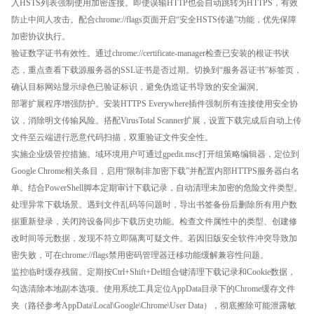
入HSTS列表强制使用加密连接。即使误输HTTP也会自动跳转为HTTPS，有效
防止中间人攻击。配合chrome://flags页面开启“安全HSTS传递”功能，优先保障
加密协议执行。
验证数字证书有效性。通过chrome://certificate-manager检查已安装的根证书状
态，重点查看下载源服务器的SSL证书是否过期。切换到“服务器证书”标签页，
确认目标网站显示绿色已验证标识，避免伪造证书导致的安全漏洞。
部署扩展程序增强防护。安装HTTPS Everywhere插件强制所有连接使用安全协
议，消除明文传输风险。搭配VirusTotal Scanner扩展，设置下载完成后自动上传
文件至云端进行恶意代码扫描，双重验证文件安全性。
实施企业级管控措施。域环境用户可通过gpedit.msc打开组策略编辑器，定位到
Google Chrome相关条目，启用“限制非加密下载”并配置内部HTTPS服务器白名
单。结合PowerShell脚本定期审计下载记录，自动清理未加密的危险文件类型。
处理异常下载场景。遇到文件乱码等问题时，导出书签备份后删除所有用户数
据重新登录，关闭跨设备同步下载历史功能。检查文件属性中的类型、创建修
改时间等元数据，发现不符立即隔离可疑文件。若因旧版安全软件冲突导致加
密失败，可在chrome://flags禁用密码管理器迁移功能缓解兼容性问题。
监控临时缓存残留。定期按Ctrl+Shift+Del组合键清理下载记录和Cookie数据，
勾选清除本地副本选项。使用系统工具定位AppData目录下的Chrome缓存文件
夹（路径参考AppData\Local\Google\Chrome\User Data），彻底擦除可能泄露敏