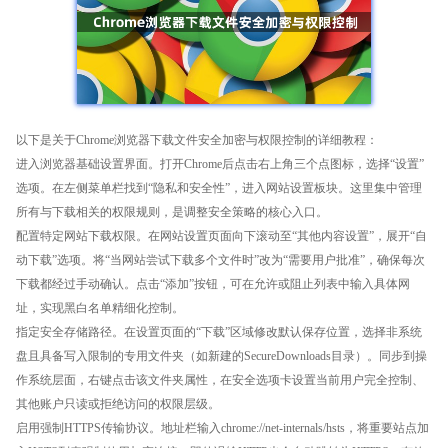
以下是关于Chrome浏览器下载文件安全加密与权限控制的详细教程：
进入浏览器基础设置界面。打开Chrome后点击右上角三个点图标，选择“设置”
选项。在左侧菜单栏找到“隐私和安全性”，进入网站设置板块。这里集中管理
所有与下载相关的权限规则，是调整安全策略的核心入口。
配置特定网站下载权限。在网站设置页面向下滚动至“其他内容设置”，展开“自
动下载”选项。将“当网站尝试下载多个文件时”改为“需要用户批准”，确保每次
下载都经过手动确认。点击“添加”按钮，可在允许或阻止列表中输入具体网
址，实现黑白名单精细化控制。
指定安全存储路径。在设置页面的“下载”区域修改默认保存位置，选择非系统
盘且具备写入限制的专用文件夹（如新建的SecureDownloads目录）。同步到操
作系统层面，右键点击该文件夹属性，在安全选项卡设置当前用户完全控制、
其他账户只读或拒绝访问的权限层级。
启用强制HTTPS传输协议。地址栏输入chrome://net-internals/hsts，将重要站点加