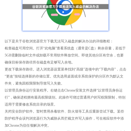
以下是关于谷歌浏览器官方下载无法写入磁盘的解决办法的详细教程：
检查磁盘可用空间。打开“此电脑”查看系统盘（通常是C盘）剩余容量，若低于
5GB需删除临时文件或卸载不常用软件释放空间。即使其他分区有空余，也要
确保目标保存路径所在磁盘有足够写入余地。
更改下载保存路径。进入浏览器设置菜单找到“高级”选项中的“下载内容”，点击
“更改”按钮选择新的存储位置。优先选用桌面或非系统保护的分区作为默认文
件夹，避免因权限限制导致写入失败。
以管理员身份运行安装程序。右键点击Chrome安装文件选择“以管理员身份运
行”，确保进程拥有最高权限级别。此操作可绕过普通用户的写权限限制，特别
适用于需要修改系统目录的场景。
关闭安全防护软件。暂时禁用杀毒软件、防火墙等工具后重新尝试下载。某些
防护程序会误判浏览器行为为威胁从而拦截文件写入操作，可在相应软件中添
加Chrome为信任项解决冲突。