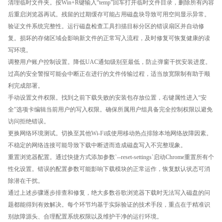
清理临时文件夹。按Win+R键输入“temp”回车打开临时文件目录，删除所有内容
后重启浏览器再试。残留的过期缓存可能占用磁盘块导致可用空间显示异常。
验证文件系统完整性。运行磁盘检查工具扫描目标分区的错误扇区并自动修
复。损坏的存储区域会影响新文件的正常写入流程，及时修复可恢复健康的读
写环境。
调整用户账户控制设置。降低UAC通知级别至最低，防止弹窗干扰安装进度。
过高的安全警报可能会中断正在进行的文件传输过程，适当放宽限制有助于顺
利完成部署。
手动设置文件权限。找到之前下载失败的安装包存放位置，右键属性进入“安
全”选项卡编辑当前用户的写入权限。确保所属用户组具备完全控制权限以避免
访问拒绝错误。
更换网络环境测试。切换至其他Wi-Fi或使用移动热点排除本地网络故障因素。
不稳定的网络连接可能导致下载中断进而造成磁盘写入不完整现象。
重置浏览器配置。通过快捷方式添加参数`--reset-settings`启动Chrome重置所有个
性化设置。错误的配置参数可能影响下载模块的正常运作，恢复默认状态可消
除潜在干扰。
通过上述步骤逐步排查和修复，绝大多数谷歌浏览器下载时无法写入磁盘的问
题都能得到有效解决。每个环节均基于实际验证的技术手段，重点在于精准识
别故障源头、合理配置系统权限以及维护干净的运行环境。