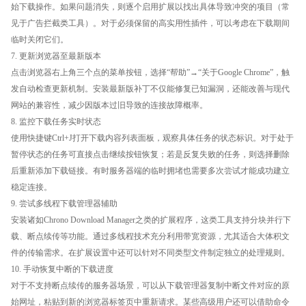
始下载操作。如果问题消失，则逐个启用扩展以找出具体导致冲突的项目（常
见于广告拦截类工具）。对于必须保留的高实用性插件，可以考虑在下载期间
临时关闭它们。
7. 更新浏览器至最新版本
点击浏览器右上角三个点的菜单按钮，选择“帮助”→“关于Google Chrome”，触
发自动检查更新机制。安装最新版补丁不仅能修复已知漏洞，还能改善与现代
网站的兼容性，减少因版本过旧导致的连接故障概率。
8. 监控下载任务实时状态
使用快捷键Ctrl+J打开下载内容列表面板，观察具体任务的状态标识。对于处于
暂停状态的任务可直接点击继续按钮恢复；若是反复失败的任务，则选择删除
后重新添加下载链接。有时服务器端的临时拥堵也需要多次尝试才能成功建立
稳定连接。
9. 尝试多线程下载管理器辅助
安装诸如Chrono Download Manager之类的扩展程序，这类工具支持分块并行下
载、断点续传等功能。通过多线程技术充分利用带宽资源，尤其适合大体积文
件的传输需求。在扩展设置中还可以针对不同类型文件制定独立的处理规则。
10. 手动恢复中断的下载进度
对于不支持断点续传的服务器场景，可以从下载管理器复制中断文件对应的原
始网址，粘贴到新的浏览器标签页中重新请求。某些高级用户还可以借助命令