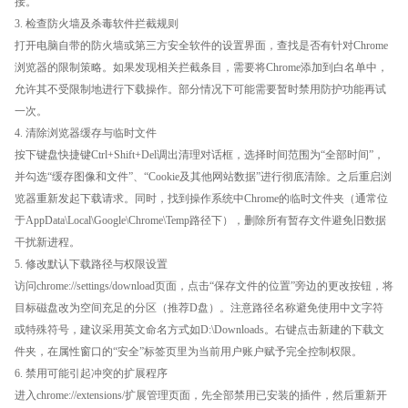
接。
3. 检查防火墙及杀毒软件拦截规则
打开电脑自带的防火墙或第三方安全软件的设置界面，查找是否有针对Chrome
浏览器的限制策略。如果发现相关拦截条目，需要将Chrome添加到白名单中，
允许其不受限制地进行下载操作。部分情况下可能需要暂时禁用防护功能再试
一次。
4. 清除浏览器缓存与临时文件
按下键盘快捷键Ctrl+Shift+Del调出清理对话框，选择时间范围为“全部时间”，
并勾选“缓存图像和文件”、“Cookie及其他网站数据”进行彻底清除。之后重启浏
览器重新发起下载请求。同时，找到操作系统中Chrome的临时文件夹（通常位
于AppData\Local\Google\Chrome\Temp路径下），删除所有暂存文件避免旧数据
干扰新进程。
5. 修改默认下载路径与权限设置
访问chrome://settings/download页面，点击“保存文件的位置”旁边的更改按钮，将
目标磁盘改为空间充足的分区（推荐D盘）。注意路径名称避免使用中文字符
或特殊符号，建议采用英文命名方式如D:\Downloads。右键点击新建的下载文
件夹，在属性窗口的“安全”标签页里为当前用户账户赋予完全控制权限。
6. 禁用可能引起冲突的扩展程序
进入chrome://extensions/扩展管理页面，先全部禁用已安装的插件，然后重新开