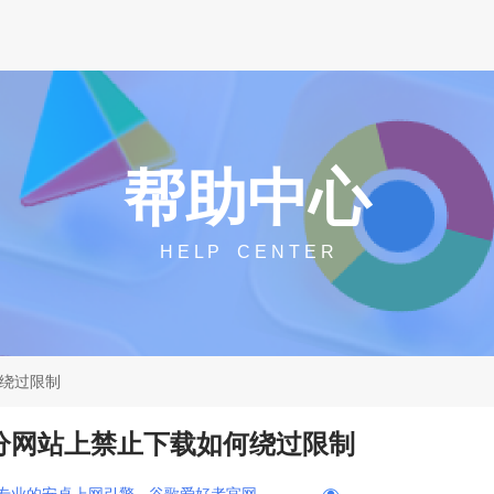
帮助中心
H E L P C E N T E R
何绕过限制
在部分网站上禁止下载如何绕过限制