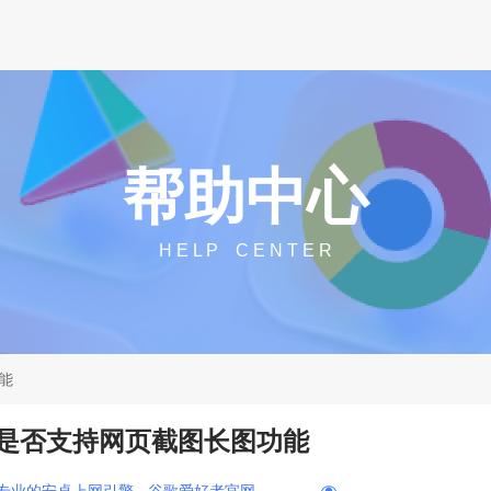
帮助中心
H E L P C E N T E R
能
是否支持网页截图长图功能