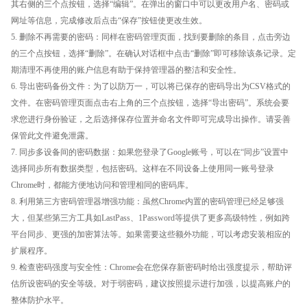
其右侧的三个点按钮，选择“编辑”。在弹出的窗口中可以更改用户名、密码或
网址等信息，完成修改后点击“保存”按钮使更改生效。
5. 删除不再需要的密码：同样在密码管理页面，找到要删除的条目，点击旁边
的三个点按钮，选择“删除”。在确认对话框中点击“删除”即可移除该条记录。定
期清理不再使用的账户信息有助于保持管理器的整洁和安全性。
6. 导出密码备份文件：为了以防万一，可以将已保存的密码导出为CSV格式的
文件。在密码管理页面点击右上角的三个点按钮，选择“导出密码”。系统会要
求您进行身份验证，之后选择保存位置并命名文件即可完成导出操作。请妥善
保管此文件避免泄露。
7. 同步多设备间的密码数据：如果您登录了Google账号，可以在“同步”设置中
选择同步所有数据类型，包括密码。这样在不同设备上使用同一账号登录
Chrome时，都能方便地访问和管理相同的密码库。
8. 利用第三方密码管理器增强功能：虽然Chrome内置的密码管理已经足够强
大，但某些第三方工具如LastPass、1Password等提供了更多高级特性，例如跨
平台同步、更强的加密算法等。如果需要这些额外功能，可以考虑安装相应的
扩展程序。
9. 检查密码强度与安全性：Chrome会在您保存新密码时给出强度提示，帮助评
估所设密码的安全等级。对于弱密码，建议按照提示进行加强，以提高账户的
整体防护水平。