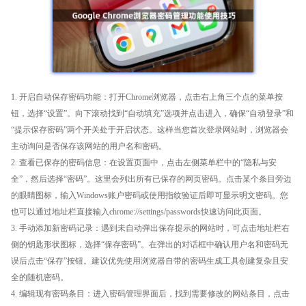
1. 开启自动保存密码功能：打开Chrome浏览器，点击右上角三个点的菜单按
钮，选择“设置”。向下滚动找到“自动填充”选项并点击进入，确保“自动登录”和
“提示保存密码”两个开关处于开启状态。这样当您首次登录网站时，浏览器会
主动询问是否保存该网站的用户名和密码。
2. 查看已保存的密码信息：在设置页面中，点击左侧菜单栏中的“隐私与安
全”，然后选择“密码”。这里会列出所有已保存的网页密码。点击某个条目旁边
的眼睛图标，输入Windows账户密码或使用指纹验证后即可显示明文密码。您
也可以通过地址栏直接输入chrome://settings/passwords快速访问此页面。
3. 手动添加新密码记录：遇到未自动弹出保存提示的网站时，可点击地址栏右
侧的钥匙形状图标，选择“保存密码”。在弹出的对话框中确认用户名和密码无
误后点击“保存”按钮。建议优先使用浏览器自带的密码生成工具创建复杂且安
全的随机密码。
4. 编辑现有密码条目：进入密码管理界面后，找到需要修改的网站条目，点击