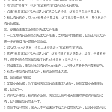
3. 在“高级”部分下，找到“重置和清理”或类似命名的选项。
4. 点击“恢复设置到其原始默认值”或类似的按钮，这将启动自主恢复过程。
5. 确认您的操作，Chrome将开始恢复过程，这可能需要一些时间，具体取决于
您的数据量。
三、使用自主恢复系统应对勒索软件攻击
1. 一旦发现您的系统受到勒索软件攻击，立即断开网络连接，以防止恶意软件
进一步传播或与外部服务器通信。
2. 启动Chrome浏览器，按照上述步骤进入“重置和清理”页面。
3. 选择“恢复设置到其原始默认值”，这将清除所有浏览数据、缓存、书签和密
码，但同时也会安装最新版本的Flash播放器（如果适用）。
4. 完成恢复后，重新登录到您的Google账户，以同步之前备份的书签和密码。
5. 检查并更新您的安全软件，确保系统安全无虞。
四、预防措施与建议
1. 定期备份数据：除了依赖浏览器的自主恢复功能外，还应定期备份重要数
据，以防万一。
2. 保持软件更新：确保操作系统、浏览器及所有相关应用程序都保持最新状
态，以利用最新的安全补丁。
3. 谨慎下载和安装：避免从不可信来源下载文件或安装软件，以减少感染恶意