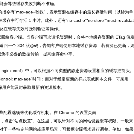
能会导致缓存失效判断不准确。
强大。常见的指令有“max-age=秒数”，表示资源在缓存中的最长存活时间（以秒为单
缓存中可存活 1 小时。此外，还有“no-cache”“no-store”“must-revalidat
及在缓存失效时强制验证等操作。
返回给客户端。当客户端再次请求资源时，会将本地缓存资源的 ETag 值
回一个 304 状态码，告知客户端使用本地缓存资源；若资源已更新，
有效避免不必要的数据传输，提高缓存命中率。
ginx 的 nginx.conf）中，可以根据不同类型的静态资源设置相应的缓存控制头。
ntrol: max-age”时间；而对于经常更新的样式表或脚本文件，可采用
ate”等策略，确保用户能及时获取最新的资源版本。
些配置选项来优化缓存机制。在 Chrome 的设置页面
和安全性”部分，点击“站点设置”。在这里，可以针对不同的网站设置缓存权限。一般来
对于一些特定的网站或应用场景，可根据实际需求进行调整。例如，如果