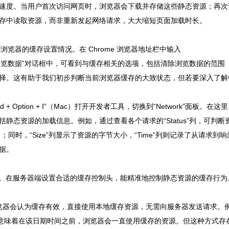
速度。当用户首次访问网页时，浏览器会下载并存储这些静态资源；再次
存中读取资源，而非重新发起网络请求，大大缩短页面加载时长。
前浏览器的缓存设置情况。在 Chrome 浏览器地址栏中输入
a”，在弹出的“清除浏览数据”对话框中，可看到与缓存相关的选项，包括清除浏览数据的范围
择。这有助于我们初步判断当前浏览器缓存的大致状态，但若要深入了解
Command + Option + I”（Mac）打开开发者工具，切换到“Network”面板。在这
态资源的加载信息。例如，通过查看各个请求的“Status”列，可判断
同时，“Size”列显示了资源的字节大小，“Time”列则记录了从请求到响
据。
素。在服务器端设置合适的缓存控制头，能精准地控制静态资源的缓存行为
前，浏览器会认为缓存有效，直接使用本地缓存资源，无需向服务器发送请求。
:28:00 GMT”，意味着在该日期时间之前，浏览器会一直使用缓存的资源。但这种方式存